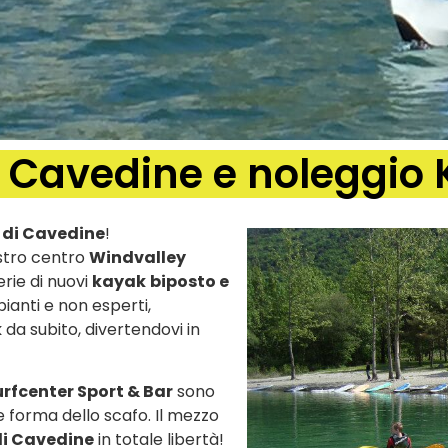
di Cavedine e noleggio
 di Cavedine
!
ostro centro
Windvalley
rie di nuovi
kayak
biposto e
ipianti e non esperti,
k
da subito, divertendovi in
rfcenter Sport & Bar
sono
re forma dello scafo. Il mezzo
di Cavedine
in totale libertà!