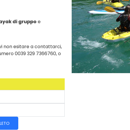
kayak di gruppo
e
 non esitare a contattarci,
 numero 0039 329 7366760, o
PLETO